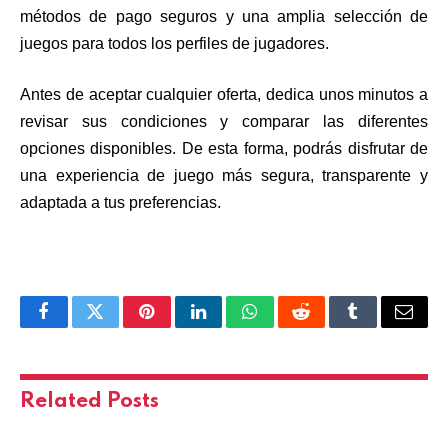
métodos de pago seguros y una amplia selección de
juegos para todos los perfiles de jugadores.
Antes de aceptar cualquier oferta, dedica unos minutos a
revisar sus condiciones y comparar las diferentes
opciones disponibles. De esta forma, podrás disfrutar de
una experiencia de juego más segura, transparente y
adaptada a tus preferencias.
Facebook
Twitter
Pinterest
LinkedIn
WhatsApp
Reddit
Tumblr
Email
Related
Posts