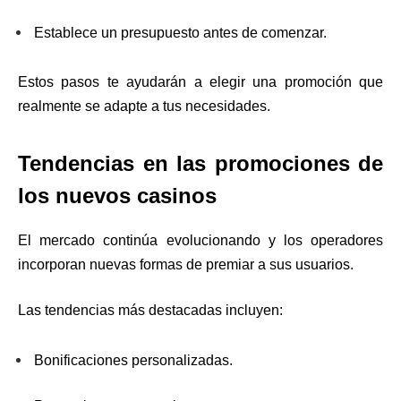
Establece un presupuesto antes de comenzar.
Estos pasos te ayudarán a elegir una promoción que
realmente se adapte a tus necesidades.
Tendencias en las promociones de
los nuevos casinos
El mercado continúa evolucionando y los operadores
incorporan nuevas formas de premiar a sus usuarios.
Las tendencias más destacadas incluyen:
Bonificaciones personalizadas.