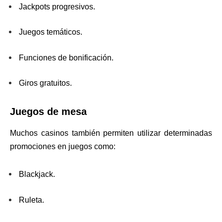
Jackpots progresivos.
Juegos temáticos.
Funciones de bonificación.
Giros gratuitos.
Juegos de mesa
Muchos casinos también permiten utilizar determinadas
promociones en juegos como:
Blackjack.
Ruleta.