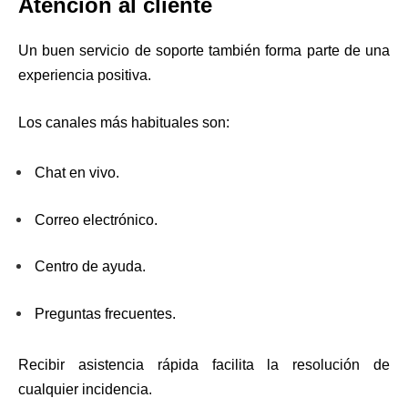
Atención al cliente
Un buen servicio de soporte también forma parte de una
experiencia positiva.
Los canales más habituales son:
Chat en vivo.
Correo electrónico.
Centro de ayuda.
Preguntas frecuentes.
Recibir asistencia rápida facilita la resolución de
cualquier incidencia.