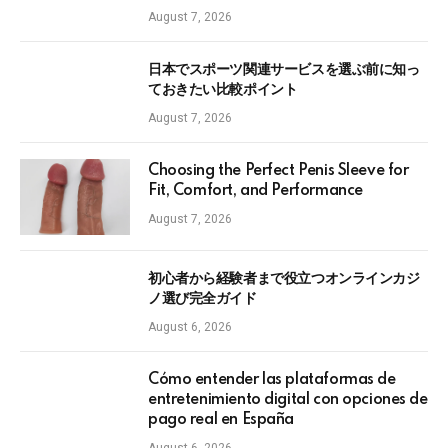
August 7, 2026
日本でスポーツ関連サービスを選ぶ前に知っ
ておきたい比較ポイント
August 7, 2026
Choosing the Perfect Penis Sleeve for
Fit, Comfort, and Performance
August 7, 2026
初心者から経験者まで役立つオンラインカジ
ノ選び完全ガイド
August 6, 2026
Cómo entender las plataformas de
entretenimiento digital con opciones de
pago real en España