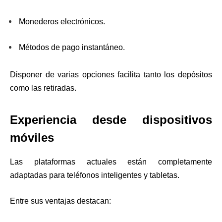
Monederos electrónicos.
Métodos de pago instantáneo.
Disponer de varias opciones facilita tanto los depósitos
como las retiradas.
Experiencia desde dispositivos
móviles
Las plataformas actuales están completamente
adaptadas para teléfonos inteligentes y tabletas.
Entre sus ventajas destacan: