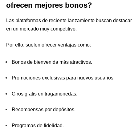
ofrecen mejores bonos?
Las plataformas de reciente lanzamiento buscan destacar
en un mercado muy competitivo.
Por ello, suelen ofrecer ventajas como:
Bonos de bienvenida más atractivos.
Promociones exclusivas para nuevos usuarios.
Giros gratis en tragamonedas.
Recompensas por depósitos.
Programas de fidelidad.