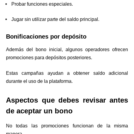
Probar funciones especiales.
Jugar sin utilizar parte del saldo principal.
Bonificaciones por depósito
Además del bono inicial, algunos operadores ofrecen
promociones para depósitos posteriores.
Estas campañas ayudan a obtener saldo adicional
durante el uso de la plataforma.
Aspectos que debes revisar antes
de aceptar un bono
No todas las promociones funcionan de la misma
manera.