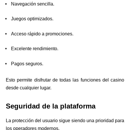
Navegación sencilla.
Juegos optimizados.
Acceso rápido a promociones.
Excelente rendimiento.
Pagos seguros.
Esto permite disfrutar de todas las funciones del casino
desde cualquier lugar.
Seguridad de la plataforma
La protección del usuario sigue siendo una prioridad para
los operadores modernos.