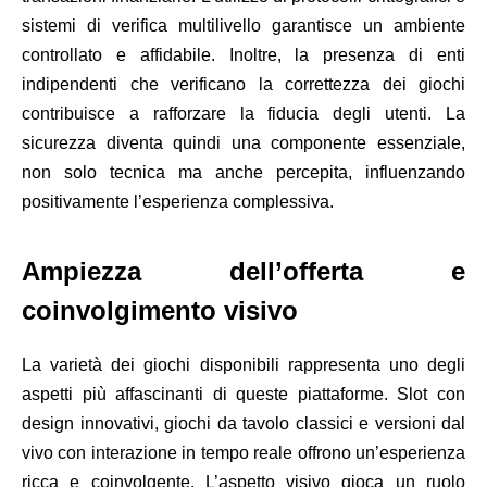
sistemi di verifica multilivello garantisce un ambiente
controllato e affidabile. Inoltre, la presenza di enti
indipendenti che verificano la correttezza dei giochi
contribuisce a rafforzare la fiducia degli utenti. La
sicurezza diventa quindi una componente essenziale,
non solo tecnica ma anche percepita, influenzando
positivamente l’esperienza complessiva.
Ampiezza dell’offerta e
coinvolgimento visivo
La varietà dei giochi disponibili rappresenta uno degli
aspetti più affascinanti di queste piattaforme. Slot con
design innovativi, giochi da tavolo classici e versioni dal
vivo con interazione in tempo reale offrono un’esperienza
ricca e coinvolgente. L’aspetto visivo gioca un ruolo