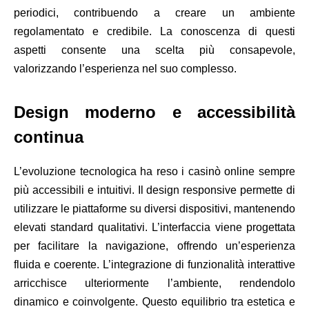
periodici, contribuendo a creare un ambiente
regolamentato e credibile. La conoscenza di questi
aspetti consente una scelta più consapevole,
valorizzando l’esperienza nel suo complesso.
Design moderno e accessibilità
continua
L’evoluzione tecnologica ha reso i casinò online sempre
più accessibili e intuitivi. Il design responsive permette di
utilizzare le piattaforme su diversi dispositivi, mantenendo
elevati standard qualitativi. L’interfaccia viene progettata
per facilitare la navigazione, offrendo un’esperienza
fluida e coerente. L’integrazione di funzionalità interattive
arricchisce ulteriormente l’ambiente, rendendolo
dinamico e coinvolgente. Questo equilibrio tra estetica e